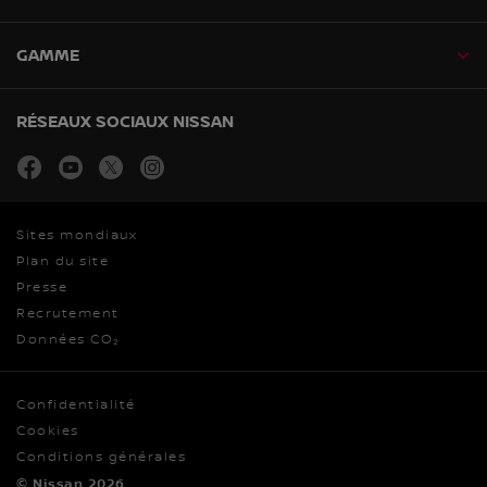
GAMME
RÉSEAUX SOCIAUX NISSAN
facebook
youtube
twitter
instagram
Sites mondiaux
Plan du site
Presse
Recrutement
Données CO₂
Confidentialité
Cookies
Conditions générales
© Nissan 2026