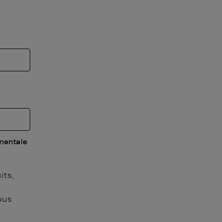
mentale
its,
ous