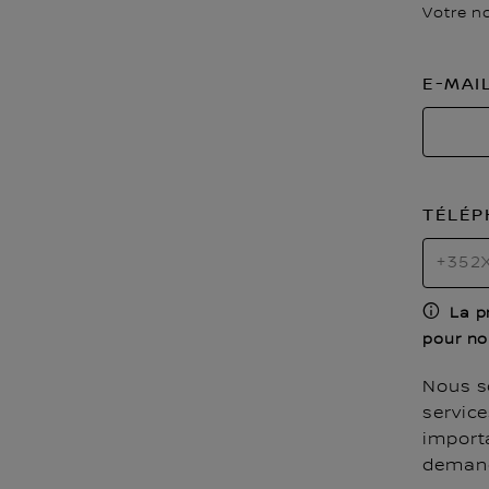
Votre no
E-MAI
TÉLÉ
La p
pour no
Nous s
servic
import
demand