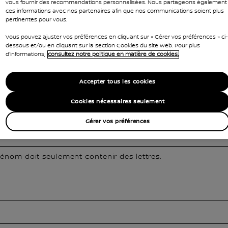
vous fournir des recommandations personnalisées. Nous partageons également
ces informations avec nos partenaires afin que nos communications soient plus
iser ma localisation actuelle
pertinentes pour vous.
Vous pouvez ajuster vos préférences en cliquant sur « Gérer vos préférences » ci-
dessous et/ou en cliquant sur la section Cookies du site Web. Pour plus
d'informations,
consultez notre politique en matière de cookies.
lez sélectionner
Accepter tous les cookies
Cookies nécessaires seulement
om
Gérer vos préférences
rénom doit seulement contenir des lettres.