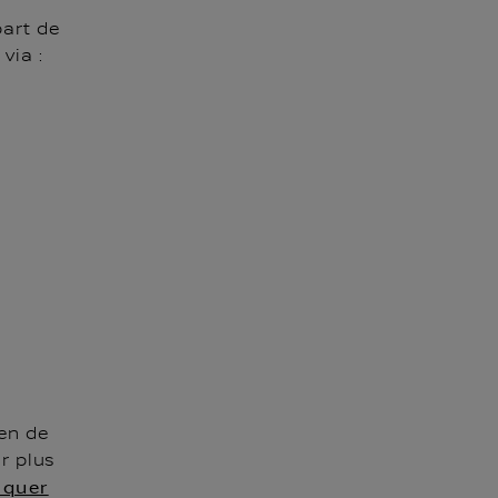
part de
via :
ien de
r plus
iquer