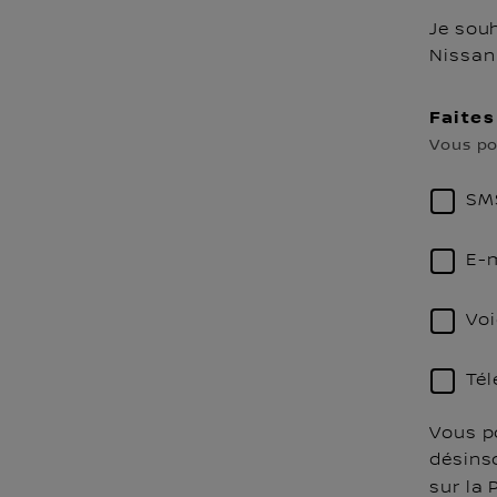
Je sou
Nissan 
Faites
Vous po
SM
E-
Voi
Té
Vous po
désinsc
sur la 