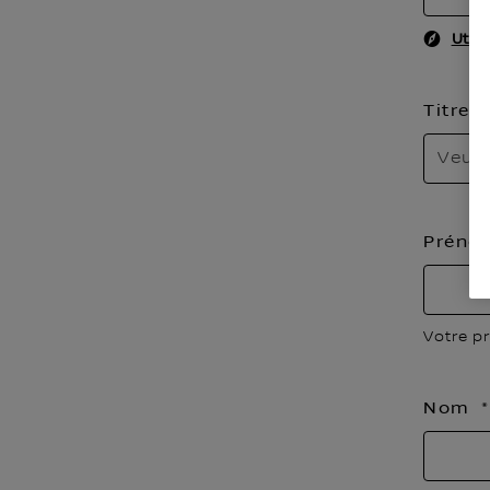
Util
Titre
Veuil
Prén
Votre p
Nom