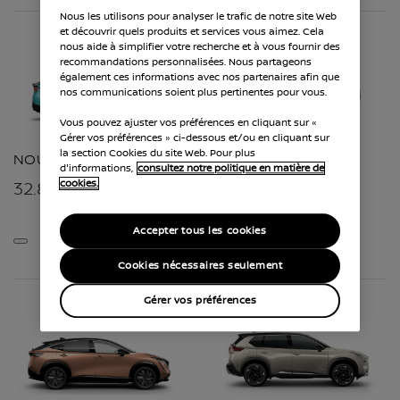
Nous les utilisons pour analyser le trafic de notre site Web
et découvrir quels produits et services vous aimez. Cela
nous aide à simplifier votre recherche et à vous fournir des
recommandations personnalisées. Nous partageons
également ces informations avec nos partenaires afin que
nos communications soient plus pertinentes pour vous.
Vous pouvez ajuster vos préférences en cliquant sur «
Gérer vos préférences » ci-dessous et/ou en cliquant sur
la section Cookies du site Web. Pour plus
NOUVELLE LEAF
QASHQAI
d'informations,
consultez notre politique en matière de
LE CROSSOVER ULTIME
cookies.
32.866 €
28.225 €
Accepter tous les cookies
Cookies nécessaires seulement
Gérer vos préférences