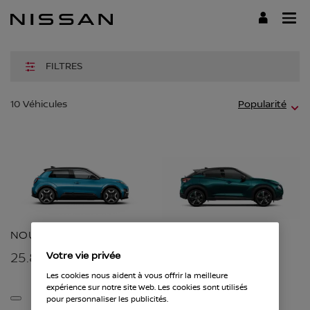
Passer
au
contenu
principal
FILTRES
Fil
10
Véhicules
Popularité
d
vé
NOUVELLE MICRA
JUKE
25.866 €
Votre vie privée
Prix Catalogue
26.765 €
Les cookies nous aident à vous offrir la meilleure
expérience sur notre site Web. Les cookies sont utilisés
pour personnaliser les publicités.