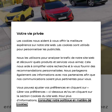
Votre vie privée
Les cookies nous aident à vous offrir la meilleure
expérience sur notre site Web. Les cookies sont utilisés
pour personnaliser les publicités.
Nous les utilisons pour analyser le trafic de notre site Web
et découvrir quels produits et services vous aimez. Cela
nous aide à simplifier votre recherche et à vous fournir des
recommandations personnalisées. Nous partageons
également ces informations avec nos partenaires afin que
nos communications soient plus pertinentes pour vous.
Qu'est-ce que Nissan Fleet ?
Vous pouvez ajuster vos préférences en cliquant sur «
Gérer vos préférences » ci-dessous et/ou en cliquant sur
la section Cookies du site Web. Pour plus
Choisir les bons véhicules pour votre
d'informations,
consultez notre politique en matière de
cookies.
entreprise peut être la clé du succès. Chez