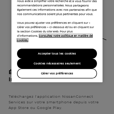
nous aide à simplifier votre recherche et à vous fournir des
recommandations personnalisées. Nous partageons
également ces informations avec nos partenaires afin que
nos communications soient plus pertinentes pour vous.
Vous pouvez ajuster vos préférences en cliquant sur «
Gérer vos préférences » ci-dessous et/ou en cliquant sur
la section Cookies du site Web. Pour plus
d'informations,
consultez notre politique en matière de
cookies.
Accepter tous les cookies
Cookies nécessaires seulement
Étape 1 : Télécharger et
Gérer vos préférences
Installer
Téléchargez l’application NissanConnect
Services sur votre smartphone depuis votre
App Store ou Google Play.