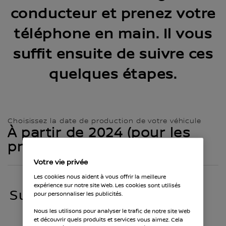
conducteur et prenez votre
téléphone en main. Il vous
suffit ensuite de suivre ces
quelques étapes.
Choisissez la date de production de votre véhicule
À partir de 2024 (pour les
propriétaires)
Votre vie privée
Les cookies nous aident à vous offrir la meilleure
expérience sur notre site Web. Les cookies sont utilisés
Sur votre téléphone
pour personnaliser les publicités.
Nous les utilisons pour analyser le trafic de notre site Web
et découvrir quels produits et services vous aimez. Cela