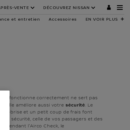
APRÈS-VENTE
DÉCOUVREZ NISSAN
nce et entretien
Accessoires
EN VOIR PLUS
ir qui fonctionne correctement ne sert pas
sécurité
ir : elle améliore aussi votre
. Le
e-brise et un petit coup de frais font
re sécurité, celle de vos passagers et des
e. Pendant l'Airco Check, le