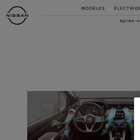
Passer
MODÈLES
ÉLECTRIQ
au
contenu
Après-v
principal