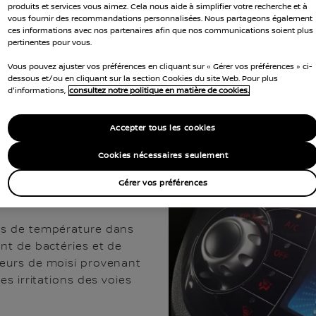
concessionnaire NISSAN 
produits et services vous aimez. Cela nous aide à simplifier votre recherche et à
vous fournir des recommandations personnalisées. Nous partageons également
système et peut vous in
ces informations avec nos partenaires afin que nos communications soient plus
nécessaires. À cet égard
pertinentes pour vous.
des tarifs imbattables. S
Vous pouvez ajuster vos préférences en cliquant sur « Gérer vos préférences » ci-
dessous et/ou en cliquant sur la section Cookies du site Web. Pour plus
Contrôle visuel
du systèm
d'informations,
consultez notre politique en matière de cookies.
températu
Contrôle de la
odeurs
Contrôle des
(algu
Accepter tous les cookies
Cookies nécessaires seulement
Gérer vos préférences
ons de température dans
ent de bactéries et de
deurs de moisi provenant
es irritations des voies