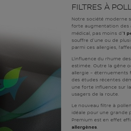
FILTRES À PO
Notre société moderne 
forte augmentation des a
1 p
médical, pas moins d'
souffre d'une ou de plusi
parmi ces allergies, l’aff
L’influence du rhume des
estimée. Outre la gêne 
allergie – éternuements 
des études récentes dé
une forte influence sur l
usagers de la route.
Le nouveau filtre à polle
idéale pour une grande pa
Premium est en effet ef
allergènes
.