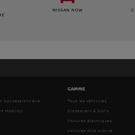
NISSAN NOW
C
RE
GAMME
un concessionnaire
Tous les véhicules
nt Mobility
Crossovers & SUV's
Voitures électriques
Voitures Mild Hybrid