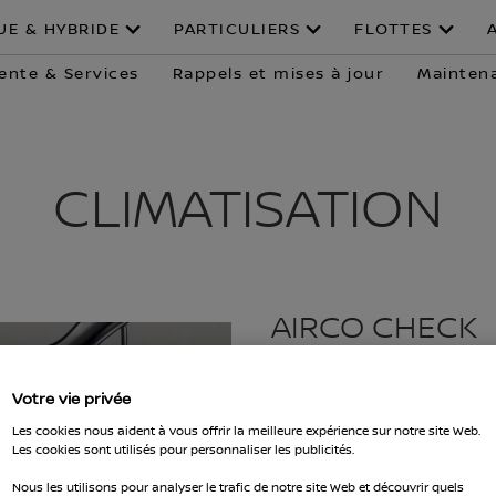
UE & HYBRIDE
PARTICULIERS
FLOTTES
ente & Services
Rappels et mises à jour
Maintena
CLIMATISATION
AIRCO CHECK
Une climatisation de l’a
Votre vie privée
seulement à rafraîchir l’a
désembuage rapide du par
Les cookies nous aident à vous offrir la meilleure expérience sur notre site Web.
Les cookies sont utilisés pour personnaliser les publicités.
énormément de bien à vot
autres usagers de la rout
Nous les utilisons pour analyser le trafic de notre site Web et découvrir quels