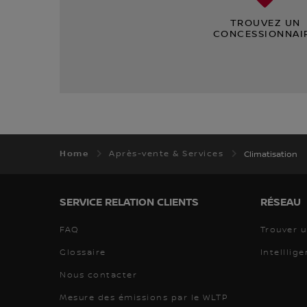
TROUVEZ UN
CONCESSIONNAI
Home
Après-vente & Services
Climatisation
SERVICE RELATION CLIENTS
RÉSEAU
FAQ
Trouver 
Glossaire
Intelllige
Nous contacter
Mesure des émissions par le WLTP