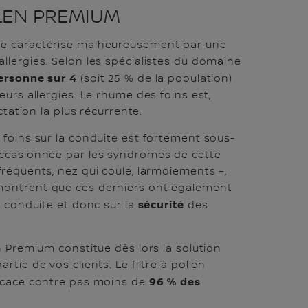
LLEN PREMIUM
se caractérise malheureusement par une
llergies. Selon les spécialistes du domaine
ersonne sur 4
(soit 25 % de la population)
eurs allergies. Le rhume des foins est,
ectation la plus récurrente.
 foins sur la conduite est fortement sous-
occasionnée par les syndromes de cette
fréquents, nez qui coule, larmoiements –,
montrent que ces derniers ont également
sécurité
a conduite et donc sur la
des
n Premium constitue dès lors la solution
rtie de vos clients. Le filtre à pollen
96 % des
ficace contre pas moins de