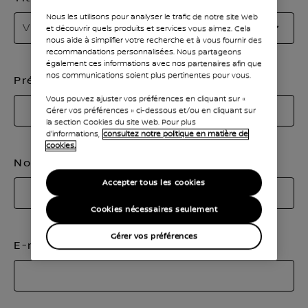
Nous les utilisons pour analyser le trafic de notre site Web
Ve
Veuillez sélectionner
et découvrir quels produits et services vous aimez. Cela
sé
nous aide à simplifier votre recherche et à vous fournir des
recommandations personnalisées. Nous partageons
vo
également ces informations avec nos partenaires afin que
ti
nos communications soient plus pertinentes pour vous.
Prénom
Vous pouvez ajuster vos préférences en cliquant sur «
Gérer vos préférences » ci-dessous et/ou en cliquant sur
la section Cookies du site Web. Pour plus
d'informations,
consultez notre politique en matière de
cookies.
Nom
Accepter tous les cookies
Cookies nécessaires seulement
Gérer vos préférences
E-mail