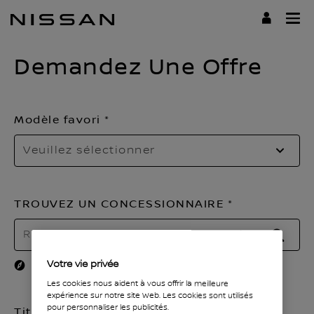
Passer
au
contenu
Demandez Une Offre
principal
Modèle favori
Veuillez sélectionner
TROUVEZ UN CONCESSIONNAIRE
RECH
Votre vie privée
Utiliser ma localisation actuelle
Les cookies nous aident à vous offrir la meilleure
expérience sur notre site Web. Les cookies sont utilisés
pour personnaliser les publicités.
Titre